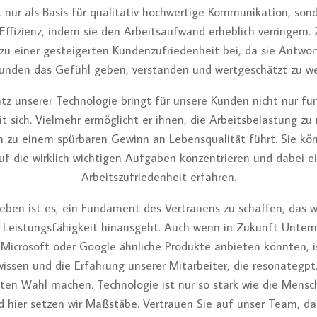
 nur als Basis für qualitativ hochwertige Kommunikation, son
Effizienz, indem sie den Arbeitsaufwand erheblich verringern. 
 zu einer gesteigerten Kundenzufriedenheit bei, da sie Antwort
Kunden das Gefühl geben, verstanden und wertgeschätzt zu we
atz unserer Technologie bringt für unsere Kunden nicht nur fun
it sich. Vielmehr ermöglicht er ihnen, die Arbeitsbelastung zu 
 zu einem spürbaren Gewinn an Lebensqualität führt. Sie kö
uf die wirklich wichtigen Aufgaben konzentrieren und dabei e
Arbeitszufriedenheit erfahren.
eben ist es, ein Fundament des Vertrauens zu schaffen, das w
 Leistungsfähigkeit hinausgeht. Auch wenn in Zukunft Unte
Microsoft oder Google ähnliche Produkte anbieten könnten, i
issen und die Erfahrung unserer Mitarbeiter, die resonategpt.
hsten Wahl machen. Technologie ist nur so stark wie die Mensch
d hier setzen wir Maßstäbe. Vertrauen Sie auf unser Team, das