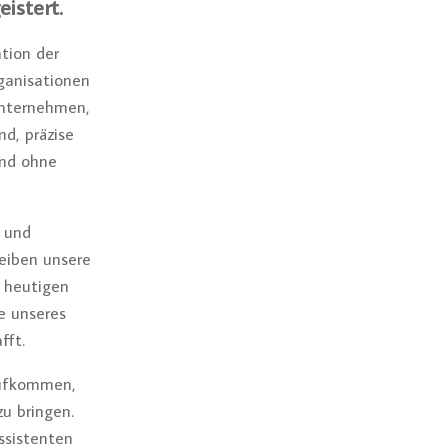
istert.
tion der
rganisationen
Unternehmen,
nd, präzise
und ohne
t und
leiben unsere
r heutigen
se unseres
fft.
aufkommen,
zu bringen.
ssistenten