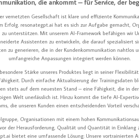
munikation, die ankommt – für Service, der bege
rer vernetzten Gesellschaft ist klare und effiziente Kommunika
m Erfolg. resonategpt.ai hat es sich zur Aufgabe gemacht, O
 zu unterstützen. Mit unserem AI-Framework befähigen wir 
iderte Assistenten zu entwickeln, die darauf spezialisiert si
en zu generieren, die in der Kundenkommunikation nahtlos 
umfangreiche Anpassungen integriert werden können.
besondere Stärke unseres Produktes liegt in seiner Flexibilitä
higkeit. Durch einfache Aktualisierung der Trainingsdaten b
en stets auf dem neuesten Stand – eine Fähigkeit, die in de
bigen Welt unerlässlich ist. Hinzu kommt die tiefe AI-Experti
ms, die unseren Kunden einen entscheidenden Vorteil verscha
elgruppe, Organisationen mit einem hohen Kommunikations
vor der Herausforderung, Qualität und Quantität in Einklang 
pt.ai bietet eine umfassende Lösung: Unsere vortrainierten A