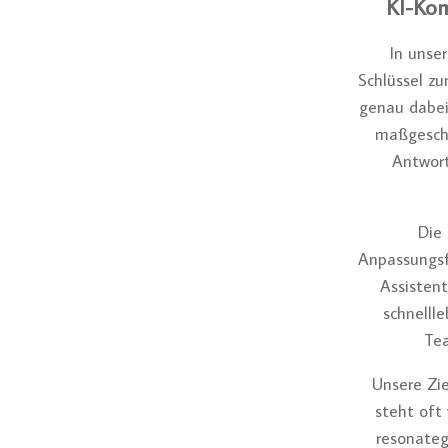
KI-Kom
In unse
Schlüssel zu
genau dabei
maßgeschne
Antwort
Die 
Anpassungsfä
Assistent
schnellle
Tea
Unsere Zi
steht oft 
resonateg