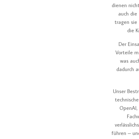
dienen nicht
auch die 
tragen sie
die 
Der Eins
Vorteile m
was auch
dadurch a
Unser Bestr
technische
OpenAI, 
Fachw
verlässlic
führen – un