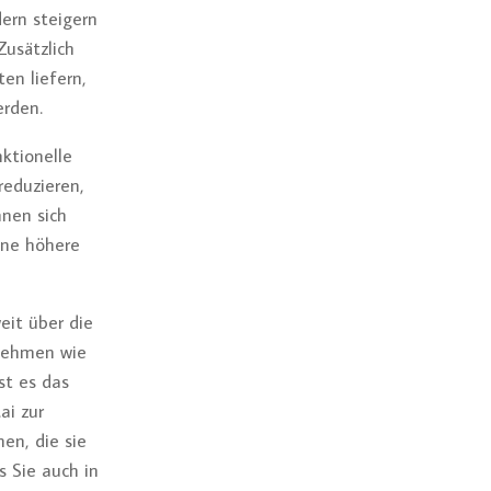
dern steigern
Zusätzlich
en liefern,
rden.
ktionelle
reduzieren,
nnen sich
ine höhere
eit über die
rnehmen wie
st es das
ai zur
en, die sie
 Sie auch in